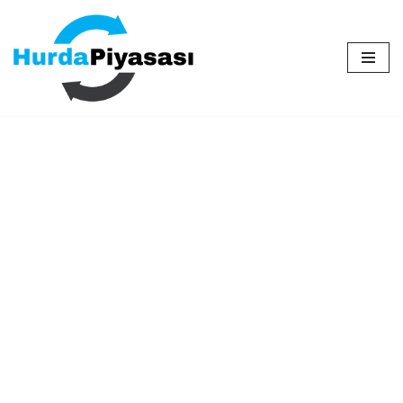
İçeriğe
geç