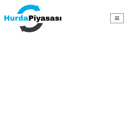
İçeriğe
geç