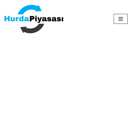
İçeriğe
geç