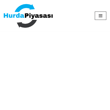
İçeriğe
geç