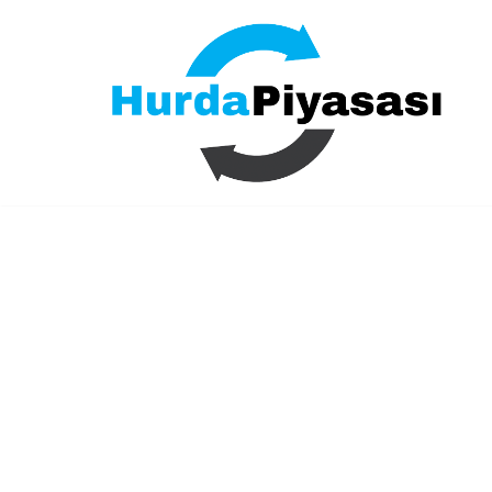
İçeriğe
geç