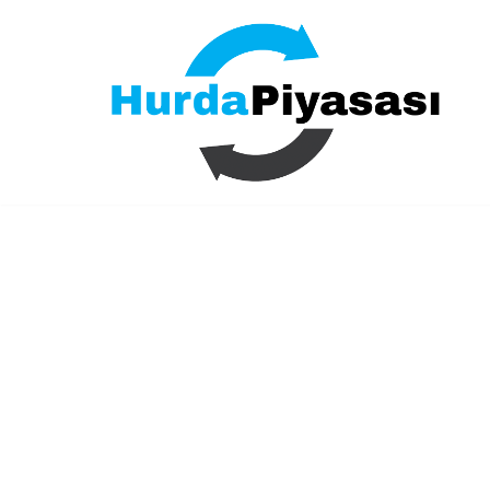
İçeriğe
geç