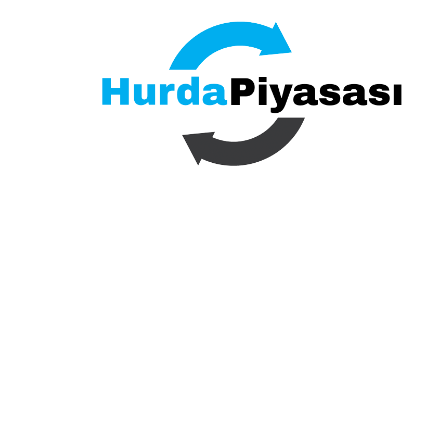
İçeriğe
geç