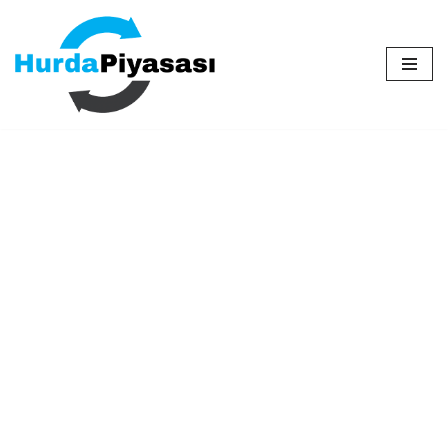
İçeriğe
geç