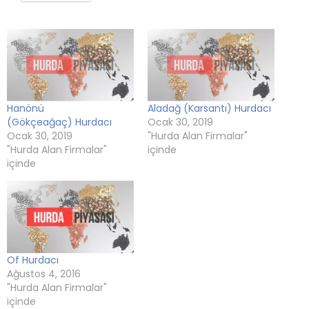
pencerede
(Yeni
pencerede
(Yeni
(Yeni
açılır)
açılır)
pencerede
açılır)
pencerede
pencerede
açılır)
açılır)
açılır)
Hanönü
Aladağ (Karsantı) Hurdacı
(Gökçeağaç) Hurdacı
Ocak 30, 2019
Ocak 30, 2019
"Hurda Alan Firmalar"
"Hurda Alan Firmalar"
içinde
içinde
Of Hurdacı
Ağustos 4, 2016
"Hurda Alan Firmalar"
içinde