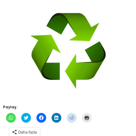
Paylaş:
WhatsApp'ta
Twitter
Facebook'ta
Linkedln
Reddit
Yazdırmak
paylaşmak
üzerinde
paylaşmak
üzerinden
üzerinde
için
için
paylaşmak
için
paylaşmak
paylaşmak
tıklayın
tıklayın
için
tıklayın
için
için
(Yeni
Daha fazla
(Yeni
tıklayın
(Yeni
tıklayın
tıklayın
pencerede