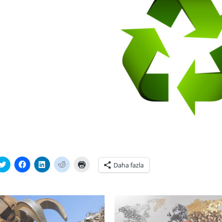
tsApp'ta
Twitter
Facebook'ta
Linkedln
Reddit
Yazdırmak
Daha fazla
laşmak
üzerinde
paylaşmak
üzerinden
üzerinde
için
paylaşmak
için
paylaşmak
paylaşmak
tıklayın
ayın
için
tıklayın
için
için
(Yeni
i
tıklayın
(Yeni
tıklayın
tıklayın
pencerede
cerede
(Yeni
pencerede
(Yeni
(Yeni
açılır)
r)
pencerede
açılır)
pencerede
pencerede
açılır)
açılır)
açılır)