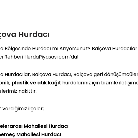
çova Hurdacı
a Bölgesinde Hurdacı mı Arıyorsunuz? Balçova Hurdacıları,
cı Rehberi
HurdaPiyasasi.com
‘da!
a Hurdacılar, Balçova Hurdacı, Balçova geri dönüşümcüler
onik, plastik ve atık kağıt
hurdalarınız için bizimle iletişim
erimiz nakittir.
 verdiğimiz ilçeler;
elerarası Mahallesi Hurdacı
nemeç Mahallesi Hurdacı