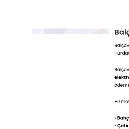
Bal
Balçov
Hurda
Balçov
elektr
ödemel
Hizmet
•
Bahç
•
Çeti