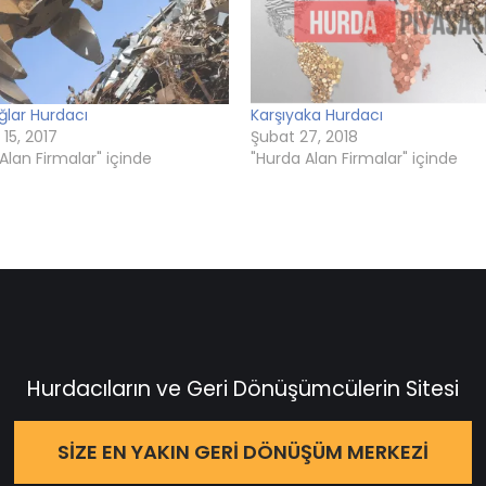
ğlar Hurdacı
Karşıyaka Hurdacı
 15, 2017
Şubat 27, 2018
Alan Firmalar" içinde
"Hurda Alan Firmalar" içinde
Hurdacıların ve Geri Dönüşümcülerin Sitesi
SIZE EN YAKIN GERI DÖNÜŞÜM MERKEZI