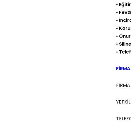
•
Eğit
•
Fevz
•
İncir
•
Koru
•
Onur
•
Silin
•
Telef
FİRMA 
FİRMA
YETKİLİ
TELEF