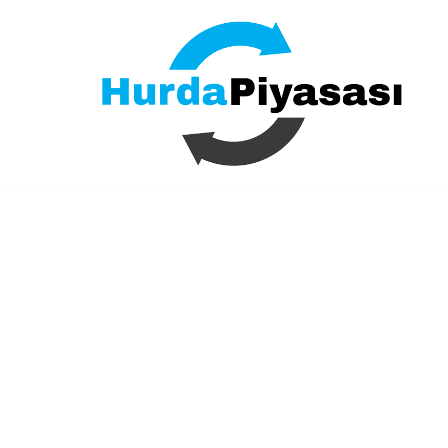
İçeriğe
geç