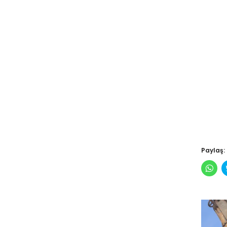
Paylaş:
Wha
pay
için
tıkl
(Yen
pen
açılı