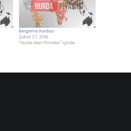
Bergama Hurdacı
Şubat 27, 2018
"Hurda Alan Firmalar" içinde