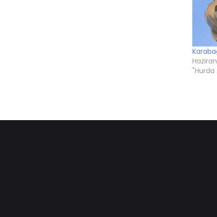
Karaba
Haziran
"Hurda 