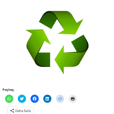
Paylaş:
WhatsApp'ta
Twitter
Facebook'ta
Linkedln
Reddit
Yazdırmak
paylaşmak
üzerinde
paylaşmak
üzerinden
üzerinde
için
için
paylaşmak
için
paylaşmak
paylaşmak
tıklayın
tıklayın
için
tıklayın
için
için
(Yeni
Daha fazla
(Yeni
tıklayın
(Yeni
tıklayın
tıklayın
pencerede