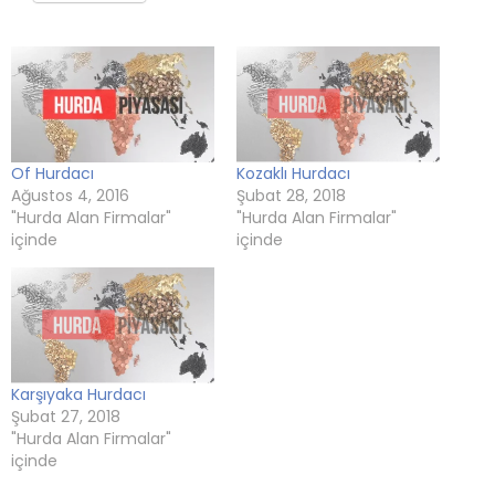
pencerede
(Yeni
pencerede
(Yeni
(Yeni
açılır)
açılır)
pencerede
açılır)
pencerede
pencerede
açılır)
açılır)
açılır)
Of Hurdacı
Kozaklı Hurdacı
Ağustos 4, 2016
Şubat 28, 2018
"Hurda Alan Firmalar"
"Hurda Alan Firmalar"
içinde
içinde
Karşıyaka Hurdacı
Şubat 27, 2018
"Hurda Alan Firmalar"
içinde