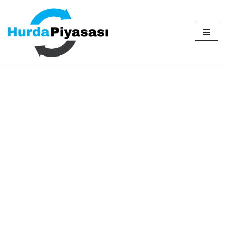
İçeriğe
geç