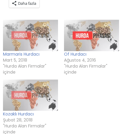
Daha fazla
(Yeni
tıklayın
(Yeni
tıklayın
tıklayın
pencerede
pencerede
(Yeni
pencerede
(Yeni
(Yeni
açılır)
açılır)
pencerede
açılır)
pencerede
pencerede
açılır)
açılır)
açılır)
Marmaris Hurdacı
Of Hurdacı
Mart 5, 2018
Ağustos 4, 2016
"Hurda Alan Firmalar"
"Hurda Alan Firmalar"
içinde
içinde
Kozaklı Hurdacı
Şubat 28, 2018
"Hurda Alan Firmalar"
içinde