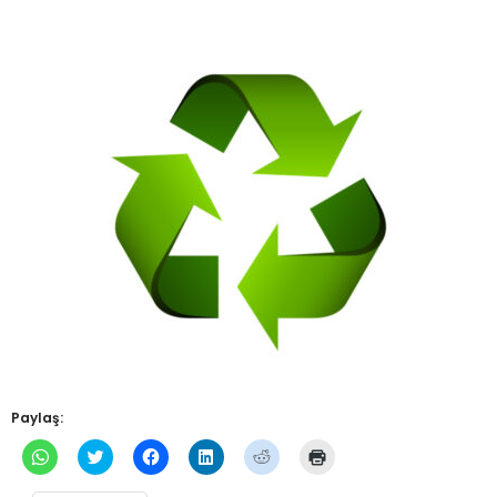
Paylaş:
WhatsApp'ta
Twitter
Facebook'ta
Linkedln
Reddit
Yazdırmak
paylaşmak
üzerinde
paylaşmak
üzerinden
üzerinde
için
için
paylaşmak
için
paylaşmak
paylaşmak
tıklayın
tıklayın
için
tıklayın
için
için
(Yeni