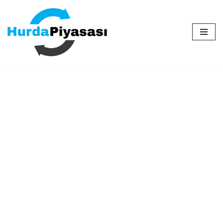
İçeriğe
geç