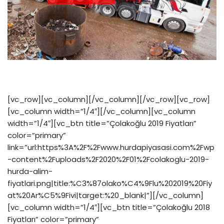
[vc_row][vc_column][/vc_column][/vc_row][vc_row]
[vc_column width=”1/4″][/vc_column][vc_column
width=”1/4″][vc_btn title=”Çolakoğlu 2019 Fiyatları”
color=”primary”
link=”url:https%3A%2F%2Fwww.hurdapiyasasi.com%2Fwp
-content%2Fuploads%2F2020%2F01%2Fcolakoglu-2019-
hurda-alim-
fiyatlari.png|title:%C3%87olako%C4%9Flu%202019%20Fiy
at%20Ar%C5%9Fivi|target:%20_blank|”][/vc_column]
[vc_column width=”1/4″][vc_btn title=”Çolakoğlu 2018
Fiyatları” color=”primary”