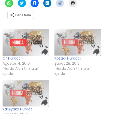
WhatsApp'ta
Twitter
Facebook'ta
Linkedln
Reddit
Yazdırmak
paylaşmak
üzerinde
paylaşmak
üzerinden
üzerinde
için
için
paylaşmak
için
paylaşmak
paylaşmak
tıklayın
tıklayın
için
tıklayın
için
için
(Yeni
Daha fazla
(Yeni
tıklayın
(Yeni
tıklayın
tıklayın
pencerede
pencerede
(Yeni
pencerede
(Yeni
(Yeni
açılır)
açılır)
pencerede
açılır)
pencerede
pencerede
açılır)
açılır)
açılır)
Of Hurdacı
Kozaklı Hurdacı
Ağustos 4, 2016
Şubat 28, 2018
"Hurda Alan Firmalar"
"Hurda Alan Firmalar"
içinde
içinde
Karşıyaka Hurdacı