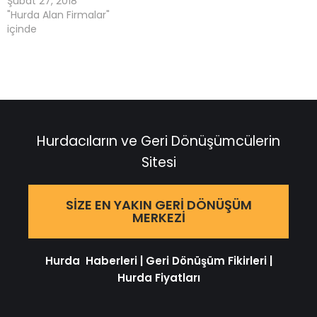
Şubat 27, 2018
"Hurda Alan Firmalar"
içinde
Hurdacıların ve Geri Dönüşümcülerin
Sitesi
SIZE EN YAKIN GERI DÖNÜŞÜM
MERKEZI
Hurda Haberleri
|
Geri Dönüşüm Fikirleri
|
Hurda Fiyatları