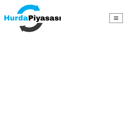
İçeriğe
geç