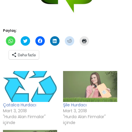
Paylaş:
WhatsApp'ta
Twitter
Facebook'ta
Linkedln
Reddit
Yazdırmak
paylaşmak
üzerinde
paylaşmak
üzerinden
üzerinde
için
için
paylaşmak
için
paylaşmak
paylaşmak
tıklayın
tıklayın
için
tıklayın
için
için
(Yeni
Daha fazla
(Yeni
tıklayın
(Yeni
tıklayın
tıklayın
pencerede
pencerede
(Yeni
pencerede
(Yeni
(Yeni
açılır)
açılır)
pencerede
açılır)
pencerede
pencerede
açılır)
açılır)
açılır)
Çatalca Hurdacı
Şile Hurdacı
Mart 3, 2018
Mart 3, 2018
"Hurda Alan Firmalar"
"Hurda Alan Firmalar"
içinde
içinde