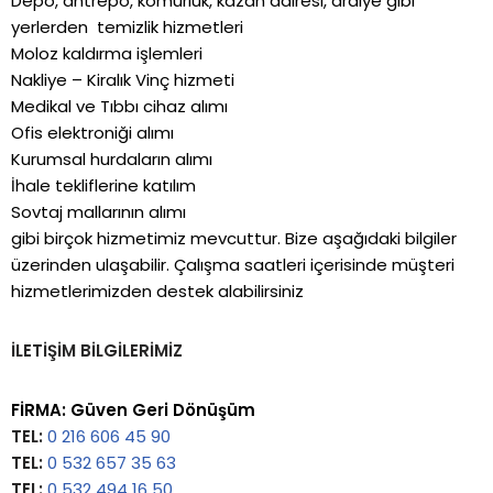
Depo, antrepo, kömürlük, kazan dairesi, ardiye gibi
yerlerden temizlik hizmetleri
Moloz kaldırma işlemleri
Nakliye – Kiralık Vinç hizmeti
Medikal ve Tıbbı cihaz alımı
Ofis elektroniği alımı
Kurumsal hurdaların alımı
İhale tekliflerine katılım
Sovtaj mallarının alımı
gibi birçok hizmetimiz mevcuttur. Bize aşağıdaki bilgiler
üzerinden ulaşabilir. Çalışma saatleri içerisinde müşteri
hizmetlerimizden destek alabilirsiniz
İLETİŞİM BİLGİLERİMİZ
FİRMA:
Güven Geri Dönüşüm
TEL:
0 216 606 45 90
TEL:
0 532 657 35 63
TEL:
0 532 494 16 50