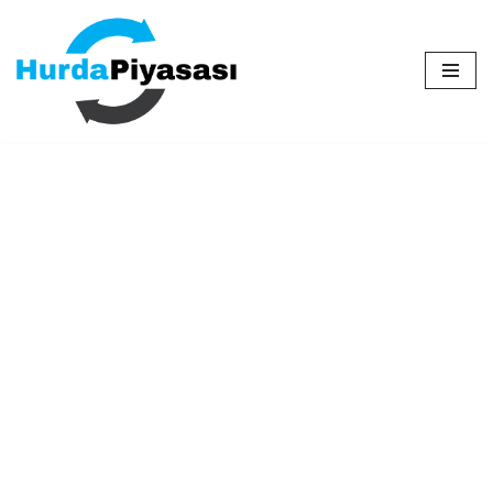
İçeriğe
geç