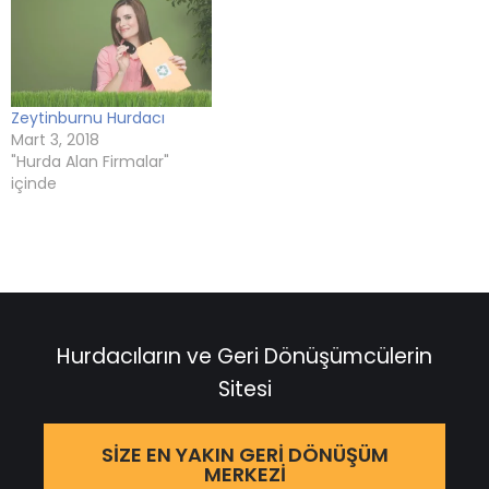
Zeytinburnu Hurdacı
Mart 3, 2018
"Hurda Alan Firmalar"
içinde
Hurdacıların ve Geri Dönüşümcülerin
Sitesi
SIZE EN YAKIN GERI DÖNÜŞÜM
MERKEZI