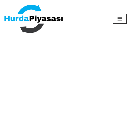
İçeriğe
geç