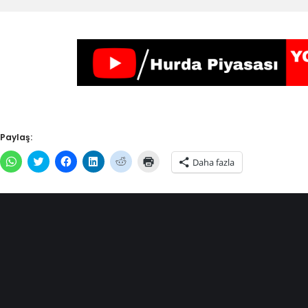
Paylaş:
WhatsApp'ta
Twitter
Facebook'ta
Linkedln
Reddit
Yazdırmak
Daha fazla
paylaşmak
üzerinde
paylaşmak
üzerinden
üzerinde
için
için
paylaşmak
için
paylaşmak
paylaşmak
tıklayın
tıklayın
için
tıklayın
için
için
(Yeni
(Yeni
tıklayın
(Yeni
tıklayın
tıklayın
pencerede
pencerede
(Yeni
pencerede
(Yeni
(Yeni
açılır)
açılır)
pencerede
açılır)
pencerede
pencerede
açılır)
açılır)
açılır)