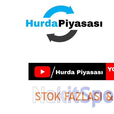
İçeriğe
geç