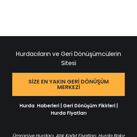
Hurdacıların ve Geri Dönüşümcülerin
Sitesi
SIZE EN YAKIN GERI DÖNÜŞÜM
MERKEZI
Hurda Haberleri
|
Geri Dönüşüm Fikirleri
|
Hurda Fiyatları
Ümraniye Hurdacı
,
Atık Kağıt Fiyatları
,
Hurda Bakır