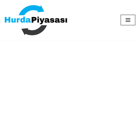
İçeriğe
geç