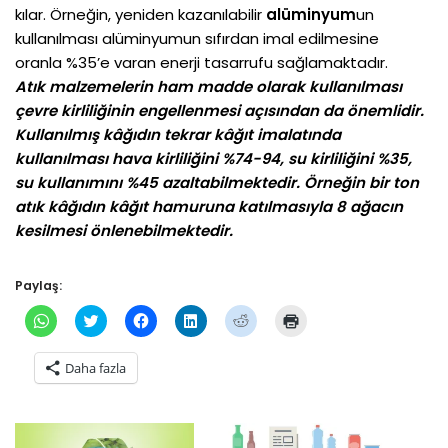
kılar. Örneğin, yeniden kazanılabilir
alüminyum
un
kullanılması alüminyumun sıfırdan imal edilmesine
oranla %35’e varan enerji tasarrufu sağlamaktadır.
Atık malzemelerin ham madde olarak kullanılması
çevre kirliliğinin engellenmesi açısından da önemlidir.
Kullanılmış kâğıdın tekrar kâğıt imalatında
kullanılması hava kirliliğini %74-94, su kirliliğini %35,
su kullanımını %45 azaltabilmektedir. Örneğin bir ton
atık kâğıdın kâğıt hamuruna katılmasıyla 8 ağacın
kesilmesi önlenebilmektedir.
Paylaş:
W
T
F
L
R
Y
h
w
a
i
e
a
a
i
c
n
d
z
t
t
e
k
d
d
Daha fazla
s
t
b
e
i
ı
A
e
o
d
t
r
p
r
o
l
ü
m
p
ü
k
n
z
a
'
z
'
ü
e
k
t
e
t
z
r
i