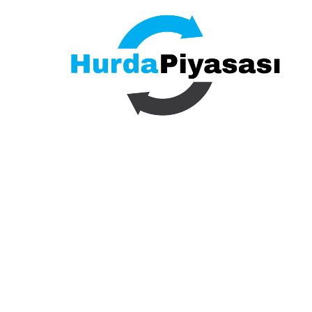
İçeriğe
geç