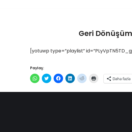
Geri Dönüşüm 
[yotuwp type=”playlist” id=”PLyVpTN5TD_
Paylaş:
WhatsApp'ta
Twitter
Facebook'ta
Linkedln
Reddit
Yazdırmak
Daha fazla
paylaşmak
üzerinde
paylaşmak
üzerinden
üzerinde
için
için
paylaşmak
için
paylaşmak
paylaşmak
tıklayın
tıklayın
için
tıklayın
için
için
(Yeni
(Yeni
tıklayın
(Yeni
tıklayın
tıklayın
pencerede
pencerede
(Yeni
pencerede
(Yeni
(Yeni
açılır)
açılır)
pencerede
açılır)
pencerede
pencerede
açılır)
açılır)
açılır)