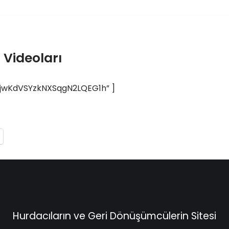
Videoları
gjwKdVSYzkNXSqgN2LQEG1h” ]
Hurdacıların ve Geri Dönüşümcülerin Sitesi