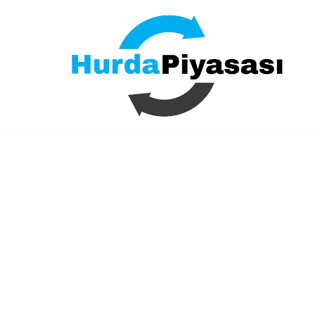
İçeriğe
geç