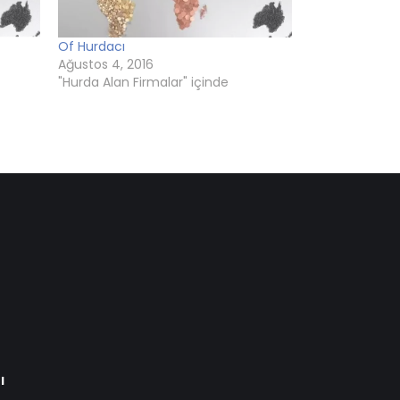
Of Hurdacı
Ağustos 4, 2016
"Hurda Alan Firmalar" içinde
ı