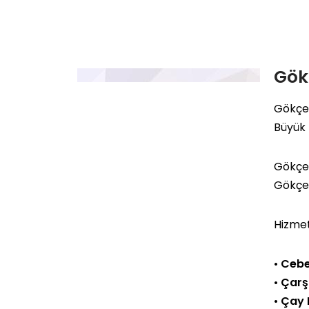
Gök
Gökçeb
Büyük
Gökçe
Gökçeb
Hizmet
•
Cebe
•
Çarş
•
Çay 