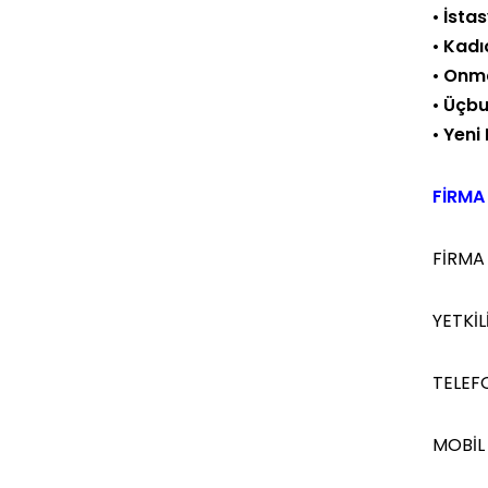
•
İsta
•
Kadı
•
Onma
•
Üçbu
•
Yeni
FİRMA 
FİRMA
YETKİLİ
TELEF
MOBİL