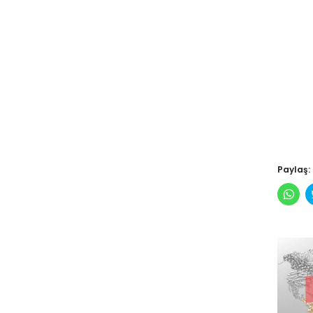
Paylaş:
Wha
pay
için
tıkl
(Yen
pen
açılı