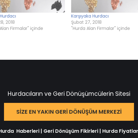
 Hurdacı
Karşıyaka Hurdacı
8, 2018
Şubat 27, 2018
Alan Firmalar" içinde
"Hurda Alan Firmalar" içinde
Hurdacıların ve Geri Dönüşümcülerin Sitesi
SIZE EN YAKIN GERI DÖNÜŞÜM MERKEZI
Hurda Haberleri
|
Geri Dönüşüm Fikirleri
|
Hurda Fiyatlar