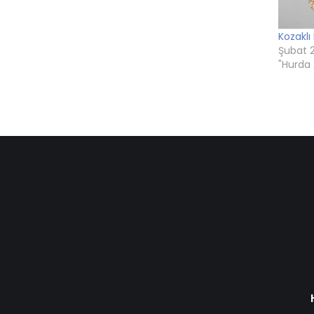
Kozaklı
Şubat 2
"Hurda 