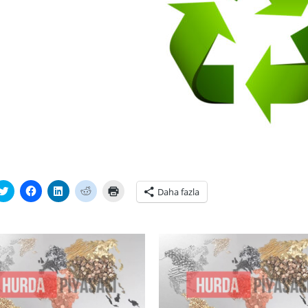
tsApp'ta
Twitter
Facebook'ta
Linkedln
Reddit
Yazdırmak
Daha fazla
laşmak
üzerinde
paylaşmak
üzerinden
üzerinde
için
paylaşmak
için
paylaşmak
paylaşmak
tıklayın
ayın
için
tıklayın
için
için
(Yeni
i
tıklayın
(Yeni
tıklayın
tıklayın
pencerede
cerede
(Yeni
pencerede
(Yeni
(Yeni
açılır)
r)
pencerede
açılır)
pencerede
pencerede
açılır)
açılır)
açılır)