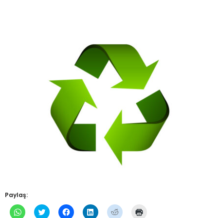
Paylaş:
WhatsApp'ta
Twitter
Facebook'ta
Linkedln
Reddit
Yazdırmak
paylaşmak
üzerinde
paylaşmak
üzerinden
üzerinde
için