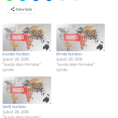
için
paylaşmak
için
paylaşmak
paylaşmak
tıklayın
tıklayın
için
tıklayın
için
için
(Yeni
Daha fazla
(Yeni
tıklayın
(Yeni
tıklayın
tıklayın
pencerede
pencerede
(Yeni
pencerede
(Yeni
(Yeni
açılır)
açılır)
pencerede
açılır)
pencerede
pencerede
açılır)
açılır)
açılır)
Kozaklı Hurdacı
Elmalı Hurdacı
Şubat 28, 2018
Şubat 28, 2018
"Hurda Alan Firmalar"
"Hurda Alan Firmalar"
içinde
içinde
Serik Hurdacı
Şubat 28, 2018
"Hurda Alan Firmalar"