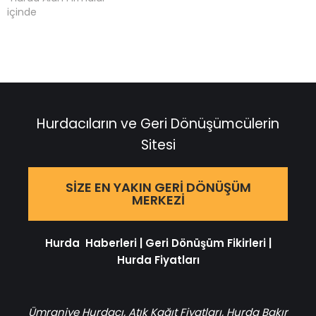
içinde
Hurdacıların ve Geri Dönüşümcülerin
Sitesi
SIZE EN YAKIN GERI DÖNÜŞÜM
MERKEZI
Hurda Haberleri
|
Geri Dönüşüm Fikirleri
|
Hurda Fiyatları
Ümraniye Hurdacı
,
Atık Kağıt Fiyatları
,
Hurda Bakır