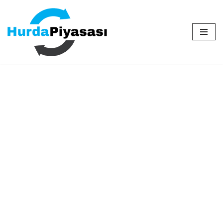
İçeriğe
geç