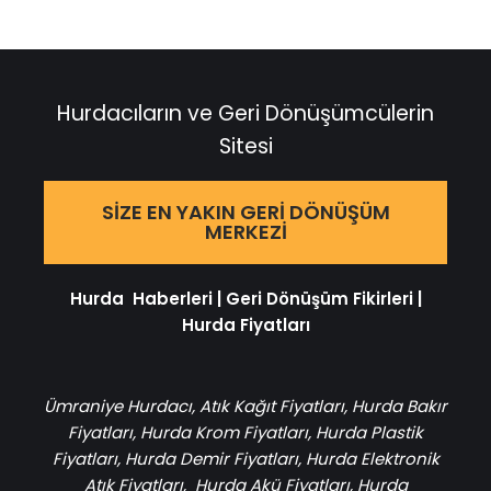
Hurdacıların ve Geri Dönüşümcülerin
Sitesi
SIZE EN YAKIN GERI DÖNÜŞÜM
MERKEZI
Hurda Haberleri
|
Geri Dönüşüm Fikirleri
|
Hurda Fiyatları
Ümraniye Hurdacı
,
Atık Kağıt Fiyatları
,
Hurda Bakır
Fiyatları
,
Hurda Krom Fiyatları
,
Hurda Plastik
Fiyatları
,
Hurda Demir Fiyatları
,
Hurda Elektronik
Atık Fiyatları
,
Hurda Akü Fiyatları
,
Hurda