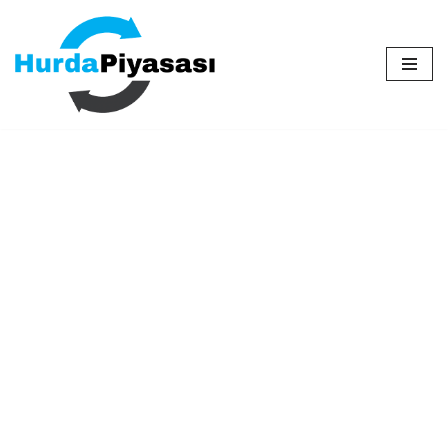
İçeriğe
geç