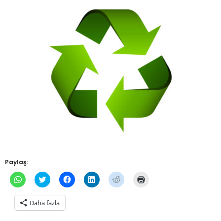
Paylaş:
WhatsApp'ta
Twitter
Facebook'ta
Linkedln
Reddit
Yazdırmak
paylaşmak
üzerinde
paylaşmak
üzerinden
üzerinde
için
için
paylaşmak
için
paylaşmak
paylaşmak
tıklayın
tıklayın
için
tıklayın
için
için
(Yeni
Daha fazla
(Yeni
tıklayın
(Yeni
tıklayın
tıklayın
pencerede
pencerede
(Yeni
pencerede
(Yeni
(Yeni
açılır)
açılır)
pencerede
açılır)
pencerede
pencerede