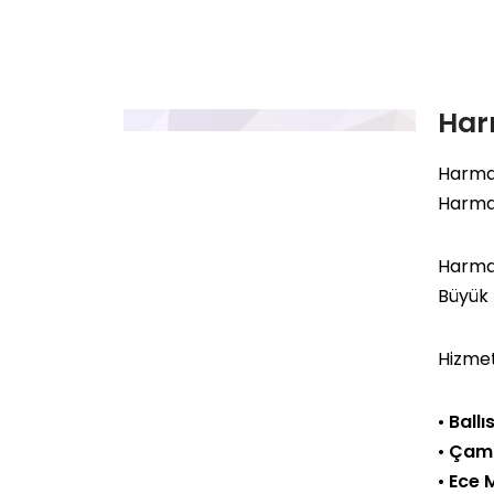
Har
Harma
Harman
Harman
Büyük
Hizmet
•
Ball
•
Çamo
•
Ece 