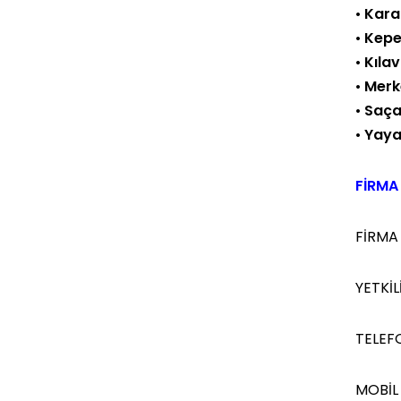
•
Kara
•
Kepe
•
Kıla
•
Merk
•
Saça
•
Yaya
FİRMA 
FİRMA
YETKİLİ
TELEF
MOBİL