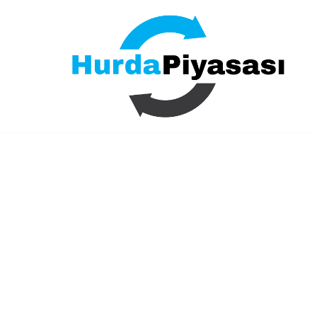
İçeriğe
geç