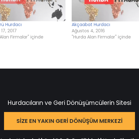
rü Hurdacı
Akçaabat Hurdacı
 17, 2017
Ağustos 4, 2016
Alan Firmalar" içinde
"Hurda Alan Firmalar" içinde
Hurdacıların ve Geri Dönüşümcülerin Sitesi
SIZE EN YAKIN GERI DÖNÜŞÜM MERKEZI