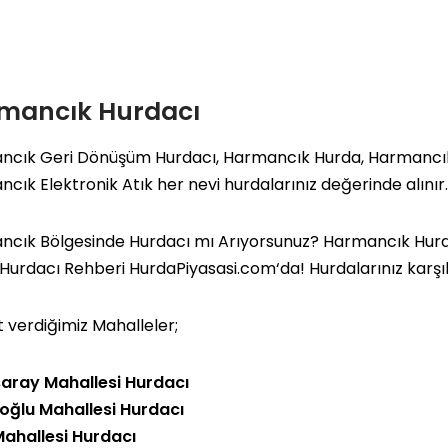
mancık Hurdacı
ncık Geri Dönüşüm Hurdacı, Harmancık Hurda, Harmancı
cık Elektronik Atık her nevi hurdalarınız değerinde alınır.
cık Bölgesinde Hurdacı mı Arıyorsunuz? Harmancık Hurdacı
 Hurdacı Rehberi
HurdaPiyasasi.com
‘da!
Hurdalarınız karşı
 verdiğimiz Mahalleler;
ısaray Mahallesi Hurdacı
ğlu Mahallesi Hurdacı
Mahallesi Hurdacı