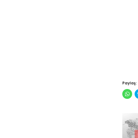
Paylaş:
Wha
pay
için
tıkl
(Yen
pen
açılı