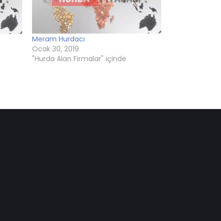
Meram Hurdacı
Ocak 30, 2019
"Hurda Alan Firmalar" içinde