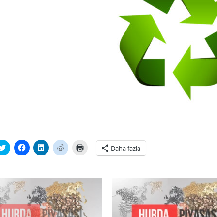
tsApp'ta
Twitter
Facebook'ta
Linkedln
Reddit
Yazdırmak
Daha fazla
laşmak
üzerinde
paylaşmak
üzerinden
üzerinde
için
paylaşmak
için
paylaşmak
paylaşmak
tıklayın
ayın
için
tıklayın
için
için
(Yeni
i
tıklayın
(Yeni
tıklayın
tıklayın
pencerede
cerede
(Yeni
pencerede
(Yeni
(Yeni
açılır)
r)
pencerede
açılır)
pencerede
pencerede
açılır)
açılır)
açılır)