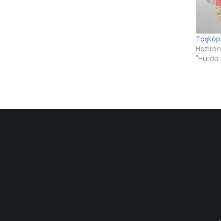
Taşköp
Haziran
"Hurda 