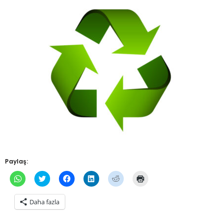
Paylaş:
WhatsApp'ta
Twitter
Facebook'ta
Linkedln
Reddit
Yazdırmak
paylaşmak
üzerinde
paylaşmak
üzerinden
üzerinde
için
için
paylaşmak
için
paylaşmak
paylaşmak
tıklayın
tıklayın
için
tıklayın
için
için
(Yeni
Daha fazla
(Yeni
tıklayın
(Yeni
tıklayın
tıklayın
pencerede
pencerede
(Yeni
pencerede
(Yeni
(Yeni
açılır)
açılır)
pencerede
açılır)
pencerede
pencerede