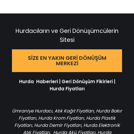
Hurdacıların ve Geri Dönüşümcülerin
Sitesi
SIZE EN YAKIN GERI DÖNÜŞÜM
MERKEZI
Hurda Haberleri
|
Geri Dönüşüm Fikirleri
|
Hurda Fiyatları
Ümraniye Hurdacı
,
Atık Kağıt Fiyatları
,
Hurda Bakır
Fiyatları
,
Hurda Krom Fiyatları
,
Hurda Plastik
Fiyatları
,
Hurda Demir Fiyatları
,
Hurda Elektronik
Atık Fiyatları
,
Hurda Akü Fiyatları
,
Hurda