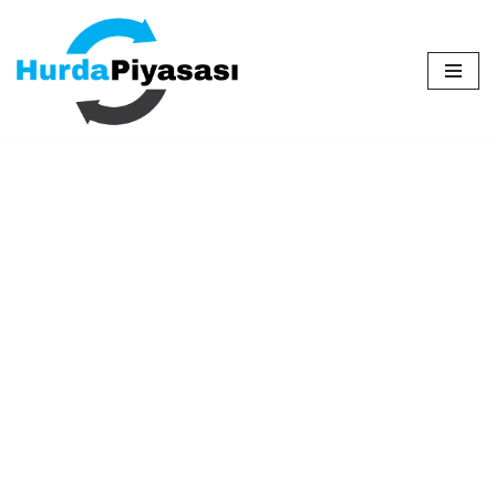
İçeriğe
geç