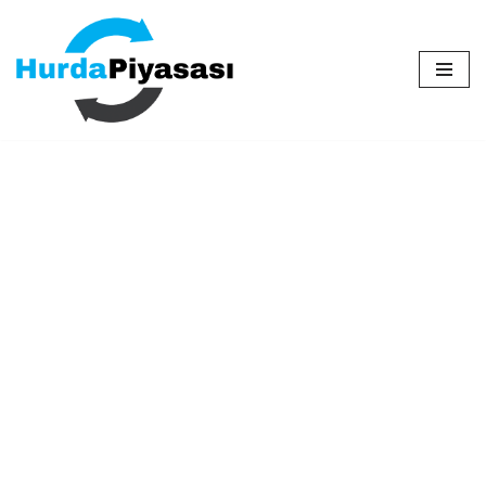
İçeriğe
geç