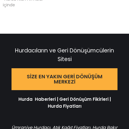
içinde
Hurdacıların ve Geri Dönüşümcülerin
Sitesi
SIZE EN YAKIN GERI DÖNÜŞÜM
MERKEZI
Hurda Haberleri
|
Geri Dönüşüm Fikirleri
|
Hurda Fiyatları
Ümraniye Hurdacı
,
Atık Kağıt Fiyatları
,
Hurda Bakır