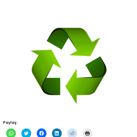
Paylaş:
WhatsApp'ta
Twitter
Facebook'ta
Linkedln
Reddit
Yazdırmak
paylaşmak
üzerinde
paylaşmak
üzerinden
üzerinde
için