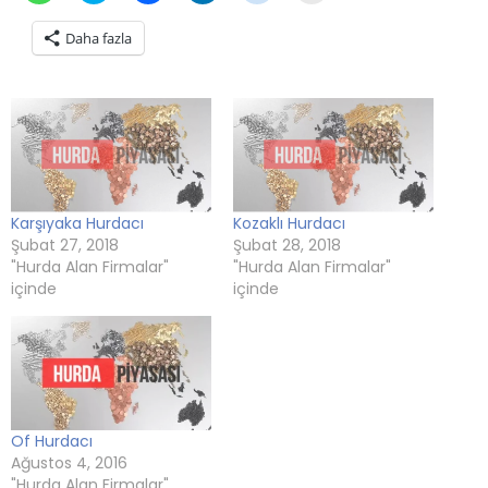
için
paylaşmak
için
paylaşmak
paylaşmak
tıklayın
tıklayın
için
tıklayın
için
için
(Yeni
Daha fazla
(Yeni
tıklayın
(Yeni
tıklayın
tıklayın
pencerede
pencerede
(Yeni
pencerede
(Yeni
(Yeni
açılır)
açılır)
pencerede
açılır)
pencerede
pencerede
açılır)
açılır)
açılır)
Karşıyaka Hurdacı
Kozaklı Hurdacı
Şubat 27, 2018
Şubat 28, 2018
"Hurda Alan Firmalar"
"Hurda Alan Firmalar"
içinde
içinde
Of Hurdacı
Ağustos 4, 2016
"Hurda Alan Firmalar"