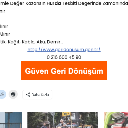
izimle Değer Kazansın
Hurda
Tesbiti Degerinde Zamanında
nır
lınır
lınır
stik, Kağıt, Kablo, Akü, Demir…
http://www.geridonusum.gen.tr/
0 216 606 45 90
R
Y
Daha fazla
e
a
d
z
d
d
i
ı
t
r
ü
m
z
a
e
k
r
i