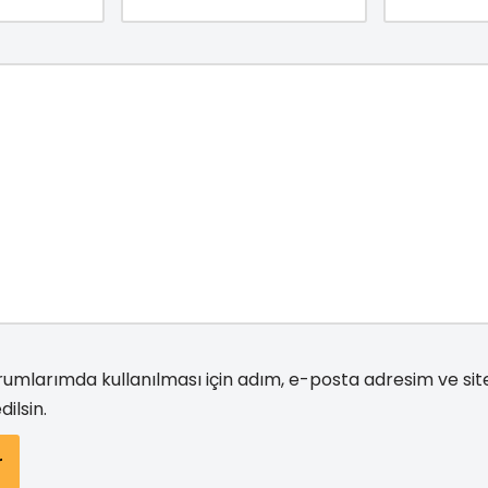
e
r
e
d
e
a
ç
ı
l
ı
r
)
umlarımda kullanılması için adım, e-posta adresim ve si
ilsin.