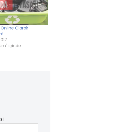
ı Online Olarak
n!
2017
üm" içinde
si