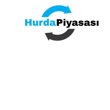
İçeriğe
geç