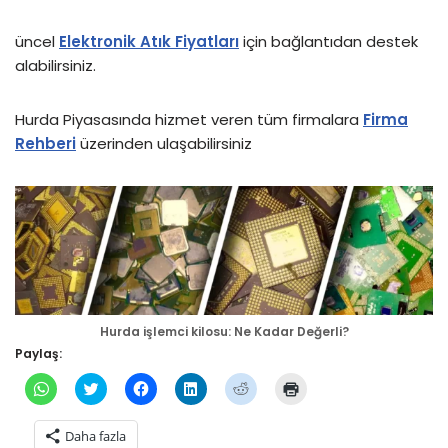
üncel
Elektronik Atık Fiyatları
için bağlantıdan destek
alabilirsiniz.
Hurda Piyasasında hizmet veren tüm firmalara
Firma
Rehberi
üzerinden ulaşabilirsiniz
Hurda işlemci kilosu: Ne Kadar Değerli?
Paylaş:
W
T
F
L
R
Y
h
w
a
i
e
a
a
i
c
n
d
z
t
t
e
k
d
d
Daha fazla
s
t
b
e
i
ı