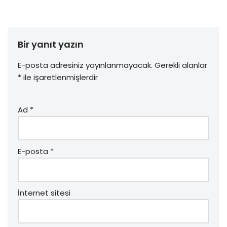
l
ç
ı
ı
ı
r
r
l
)
)
ı
r
)
Bir yanıt yazın
E-posta adresiniz yayınlanmayacak.
Gerekli alanlar
*
ile işaretlenmişlerdir
Ad
*
E-posta
*
İnternet sitesi