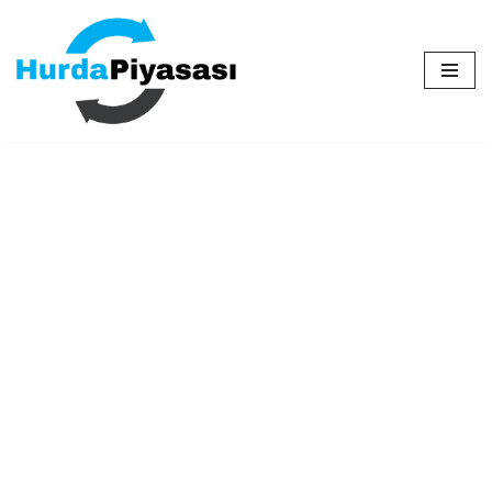
İçeriğe
geç