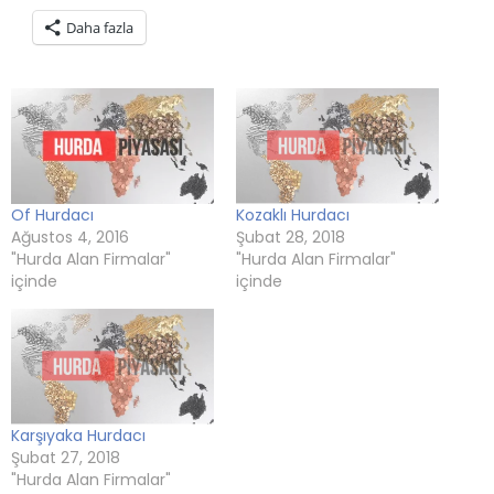
için
paylaşmak
için
paylaşmak
paylaşmak
tıklayın
tıklayın
için
tıklayın
için
için
(Yeni
Daha fazla
(Yeni
tıklayın
(Yeni
tıklayın
tıklayın
pencerede
pencerede
(Yeni
pencerede
(Yeni
(Yeni
açılır)
açılır)
pencerede
açılır)
pencerede
pencerede
açılır)
açılır)
açılır)
Of Hurdacı
Kozaklı Hurdacı
Ağustos 4, 2016
Şubat 28, 2018
"Hurda Alan Firmalar"
"Hurda Alan Firmalar"
içinde
içinde
Karşıyaka Hurdacı
Şubat 27, 2018
"Hurda Alan Firmalar"