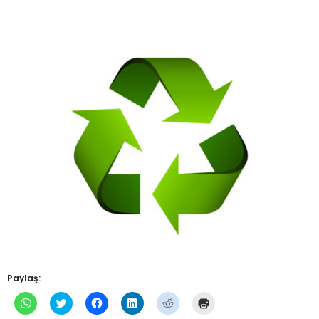
Paylaş:
WhatsApp'ta
Twitter
Facebook'ta
Linkedln
Reddit
Yazdırmak
paylaşmak
üzerinde
paylaşmak
üzerinden
üzerinde
için