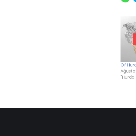
pay
için
tıkl
(Yen
pen
açılı
Of Hur
Ağustos
"Hurda 