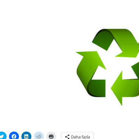
tsApp'ta
Twitter
Facebook'ta
Linkedln
Reddit
Yazdırmak
Daha fazla