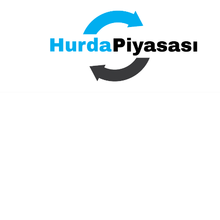
İçeriğe
geç