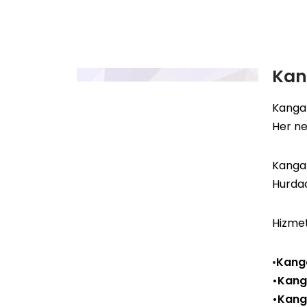
Kan
Kangal
Her ne
Kangal
Hurda
Hizmet
•
Kanga
•Kang
•Kang