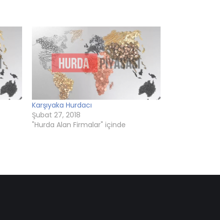
Karşıyaka Hurdacı
Şubat 27, 2018
"Hurda Alan Firmalar" içinde