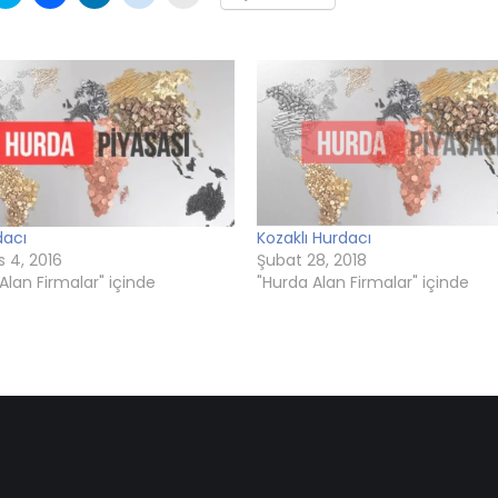
laşmak
üzerinde
paylaşmak
üzerinden
üzerinde
için
paylaşmak
için
paylaşmak
paylaşmak
tıklayın
ayın
için
tıklayın
için
için
(Yeni
i
tıklayın
(Yeni
tıklayın
tıklayın
pencerede
cerede
(Yeni
pencerede
(Yeni
(Yeni
açılır)
r)
pencerede
açılır)
pencerede
pencerede
açılır)
açılır)
açılır)
dacı
Kozaklı Hurdacı
 4, 2016
Şubat 28, 2018
Alan Firmalar" içinde
"Hurda Alan Firmalar" içinde