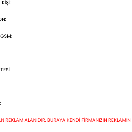
 KİŞİ:
ON:
 GSM:
TESİ:
:
N REKLAM ALANIDIR. BURAYA KENDİ FİRMANIZIN REKLAMIN VER