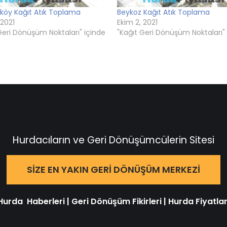
öy Kağıt Atık Toplama
Beykoz Kağıt Atık Toplama
 2021
Ekim 2, 2021
Geri Dönüşüm Noktaları" içinde
"Kağıt Geri Dönüşüm Noktaları"
Hurdacıların ve Geri Dönüşümcülerin Sitesi
SIZE EN YAKIN GERI DÖNÜŞÜM MERKEZI
Hurda Haberleri
|
Geri Dönüşüm Fikirleri
|
Hurda Fiyatlar