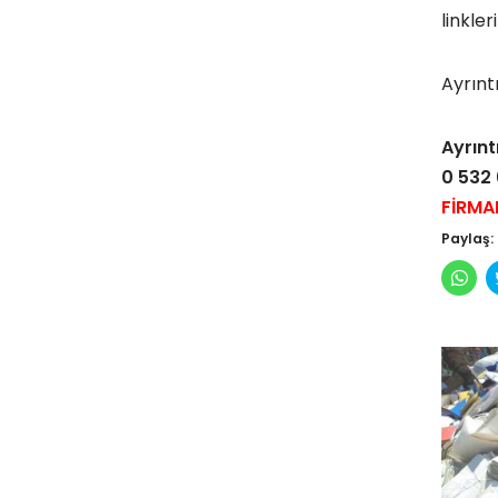
linkler
Ayrıntı
Ayrıntı
0 532 
FİRMA
Paylaş:
Wha
pay
için
tıkl
(Yen
pen
açılı