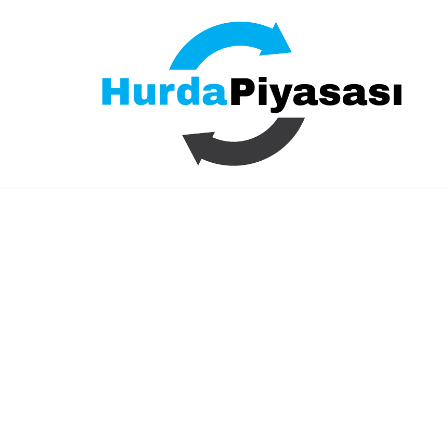
İçeriğe
geç