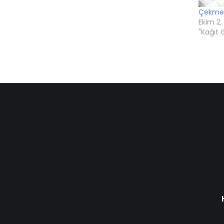
Çekmek
Ekim 2,
"Kağıt 