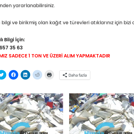
inden yararlanabilirsiniz.
 bilgi ve birikmiş olan kağıt ve türevleri atıklarınız için bi
lı Bilgi İçin:
657 35 63
MIZ SADECE 1 TON VE ÜZERİ ALIM YAPMAKTADIR
tsApp'ta
Twitter
Facebook'ta
Linkedln
Reddit
Yazdırmak
Daha fazla
laşmak
üzerinde
paylaşmak
üzerinden
üzerinde
için
paylaşmak
için
paylaşmak
paylaşmak
tıklayın
ayın
için
tıklayın
için
için
(Yeni
i
tıklayın
(Yeni
tıklayın
tıklayın
pencerede
cerede
(Yeni
pencerede
(Yeni
(Yeni
açılır)
r)
pencerede
açılır)
pencerede
pencerede
açılır)
açılır)
açılır)