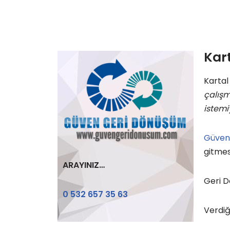
Kar
Kartal
çalışm
istemi
Güven
gitmes
ARAYINIZ…
Geri D
0 532 657 35 63
Verdiğ