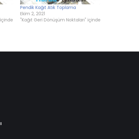
Pendik Kağıt Atık Toplama
Ekim 2, 2021
 içinde
"Kağıt Geri Dönüşüm Noktaları" içinde
ı