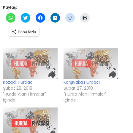
Paylaş:
WhatsApp'ta
Twitter
Facebook'ta
Linkedln
Reddit
Yazdırmak
paylaşmak
üzerinde
paylaşmak
üzerinden
üzerinde
için
için
paylaşmak
için
paylaşmak
paylaşmak
tıklayın
tıklayın
için
tıklayın
için
için
(Yeni
Daha fazla
(Yeni
tıklayın
(Yeni
tıklayın
tıklayın
pencerede
pencerede
(Yeni
pencerede
(Yeni
(Yeni
açılır)
açılır)
pencerede
açılır)
pencerede
pencerede
açılır)
açılır)
açılır)
Kozaklı Hurdacı
Karşıyaka Hurdacı
Şubat 28, 2018
Şubat 27, 2018
"Hurda Alan Firmalar"
"Hurda Alan Firmalar"
içinde
içinde