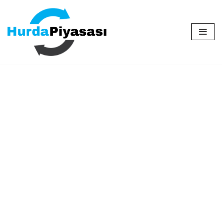
İçeriğe
geç