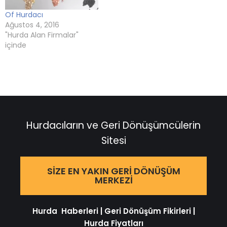
Of Hurdacı
Ağustos 4, 2016
"Hurda Alan Firmalar"
içinde
Hurdacıların ve Geri Dönüşümcülerin
Sitesi
SIZE EN YAKIN GERI DÖNÜŞÜM
MERKEZI
Hurda Haberleri
|
Geri Dönüşüm Fikirleri
|
Hurda Fiyatları