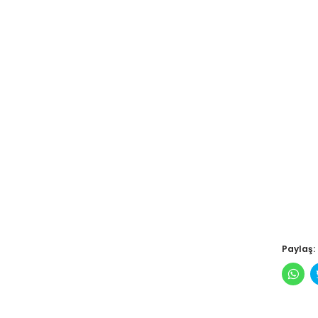
Paylaş:
Wha
pay
için
tıkl
(Yen
pen