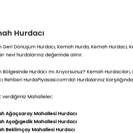
ah Hurdacı
 Geri Dönüşüm Hurdacı, Kemah Hurda, Kemah Hurdacı, K
Her nevi hurdalarınız değerinde alınır.
Bölgesinde Hurdacı mı Arıyorsunuz? Kemah Hurdacıları, Ha
cı Rehberi
HurdaPiyasasi.com
‘da! Hurdalarınız karşılığınd
 verdiğimiz Mahalleler;
h Ağaçsaray Mahallesi Hurdacı
h Aşağıgedik Mahallesi Hurdacı
h Beklimçay Mahallesi Hurdacı