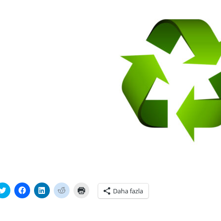
tsApp'ta
Twitter
Facebook'ta
Linkedln
Reddit
Yazdırmak
Daha fazla
laşmak
üzerinde
paylaşmak
üzerinden
üzerinde
için
paylaşmak
için
paylaşmak
paylaşmak
tıklayın
ayın
için
tıklayın
için
için
(Yeni
i
tıklayın
(Yeni
tıklayın
tıklayın
pencerede
cerede
(Yeni
pencerede
(Yeni
(Yeni
açılır)