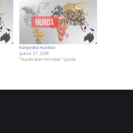
Karşıyaka Hurdacı
Şubat 27, 2018
"Hurda Alan Firmalar" içinde