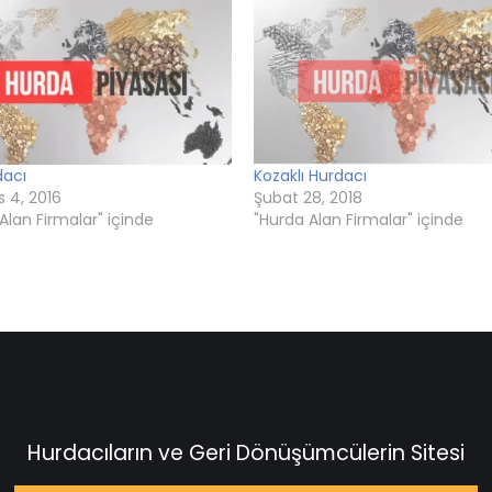
r)
pencerede
açılır)
pencerede
pencerede
açılır)
açılır)
açılır)
dacı
Kozaklı Hurdacı
 4, 2016
Şubat 28, 2018
Alan Firmalar" içinde
"Hurda Alan Firmalar" içinde
Hurdacıların ve Geri Dönüşümcülerin Sitesi