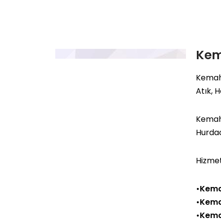
Kem
Kemah
Atık, 
Kemah 
Hurda
Hizmet
•Kema
•Kema
•Kema