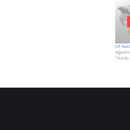
açılı
Of Hur
Ağustos
"Hurda 