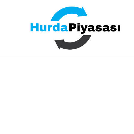
İçeriğe
geç