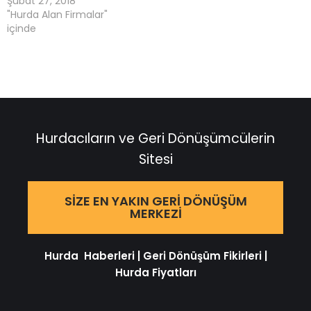
Şubat 27, 2018
"Hurda Alan Firmalar"
içinde
Hurdacıların ve Geri Dönüşümcülerin
Sitesi
SIZE EN YAKIN GERI DÖNÜŞÜM
MERKEZI
Hurda Haberleri
|
Geri Dönüşüm Fikirleri
|
Hurda Fiyatları