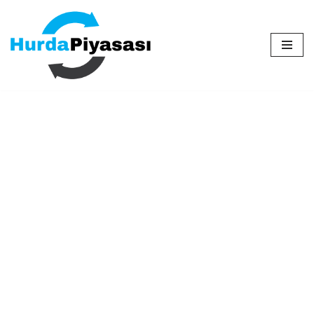
İçeriğe
geç