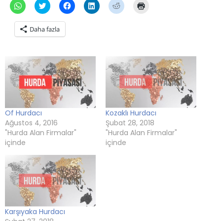
WhatsApp'ta
Twitter
Facebook'ta
Linkedln
Reddit
Yazdırmak
paylaşmak
üzerinde
paylaşmak
üzerinden
üzerinde
için
için
paylaşmak
için
paylaşmak
paylaşmak
tıklayın
tıklayın
için
tıklayın
için
için
(Yeni
Daha fazla
(Yeni
tıklayın
(Yeni
tıklayın
tıklayın
pencerede
pencerede
(Yeni
pencerede
(Yeni
(Yeni
açılır)
açılır)
pencerede
açılır)
pencerede
pencerede
açılır)
açılır)
açılır)
Of Hurdacı
Kozaklı Hurdacı
Ağustos 4, 2016
Şubat 28, 2018
"Hurda Alan Firmalar"
"Hurda Alan Firmalar"
içinde
içinde
Karşıyaka Hurdacı