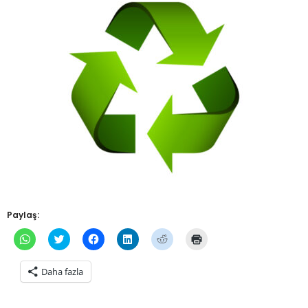
Paylaş:
WhatsApp'ta
Twitter
Facebook'ta
Linkedln
Reddit
Yazdırmak
paylaşmak
üzerinde
paylaşmak
üzerinden
üzerinde
için
için
paylaşmak
için
paylaşmak
paylaşmak
tıklayın
tıklayın
için
tıklayın
için
için
(Yeni
Daha fazla
(Yeni
tıklayın
(Yeni
tıklayın
tıklayın
pencerede
pencerede
(Yeni
pencerede
(Yeni
(Yeni
açılır)
açılır)
pencerede
açılır)
pencerede
pencerede
açılır)
açılır)
açılır)