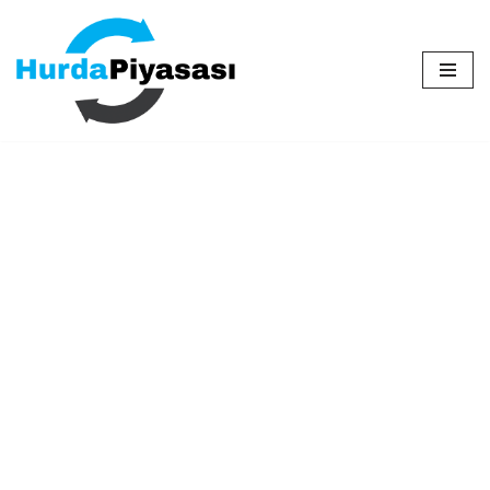
İçeriğe
geç