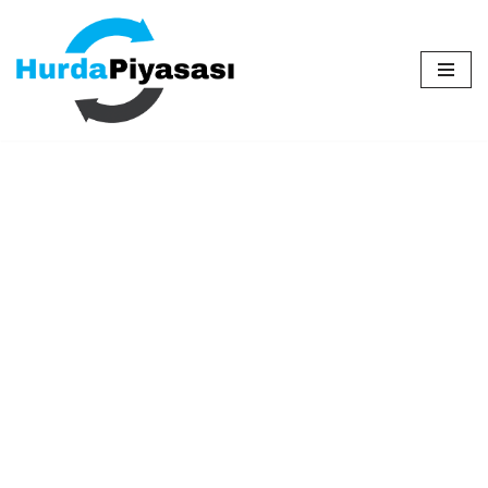
İçeriğe
geç