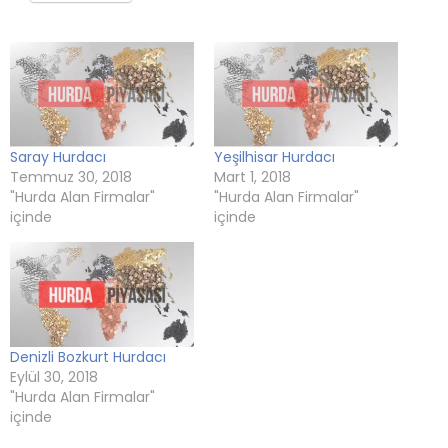
pencerede
(Yeni
pencerede
(Yeni
(Yeni
açılır)
açılır)
pencerede
açılır)
pencerede
pencerede
açılır)
açılır)
açılır)
Saray Hurdacı
Yeşilhisar Hurdacı
Temmuz 30, 2018
Mart 1, 2018
"Hurda Alan Firmalar"
"Hurda Alan Firmalar"
içinde
içinde
Denizli Bozkurt Hurdacı
Eylül 30, 2018
"Hurda Alan Firmalar"
içinde