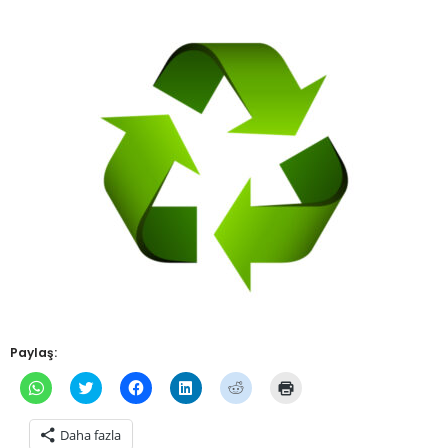
Paylaş:
WhatsApp'ta
Twitter
Facebook'ta
Linkedln
Reddit
Yazdırmak
paylaşmak
üzerinde
paylaşmak
üzerinden
üzerinde
için
için
paylaşmak
için
paylaşmak
paylaşmak
tıklayın
tıklayın
için
tıklayın
için
için
(Yeni
Daha fazla
(Yeni
tıklayın
(Yeni
tıklayın
tıklayın
pencerede