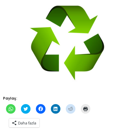
Paylaş:
WhatsApp'ta
Twitter
Facebook'ta
Linkedln
Reddit
Yazdırmak
paylaşmak
üzerinde
paylaşmak
üzerinden
üzerinde
için
için
paylaşmak
için
paylaşmak
paylaşmak
tıklayın
tıklayın
için
tıklayın
için
için
(Yeni
Daha fazla
(Yeni
tıklayın
(Yeni
tıklayın
tıklayın
pencerede
pencerede
(Yeni
pencerede
(Yeni
(Yeni
açılır)
açılır)
pencerede
açılır)
pencerede
pencerede