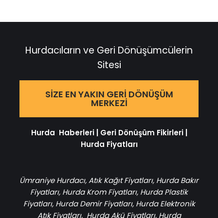
Hurdacıların ve Geri Dönüşümcülerin
Sitesi
SIZE EN YAKIN GERI DÖNÜŞÜM
MERKEZI
Hurda Haberleri
|
Geri Dönüşüm Fikirleri
|
Hurda Fiyatları
Ümraniye Hurdacı
,
Atık Kağıt Fiyatları
,
Hurda Bakır
Fiyatları
,
Hurda Krom Fiyatları
,
Hurda Plastik
Fiyatları
,
Hurda Demir Fiyatları
,
Hurda Elektronik
Atık Fiyatları
,
Hurda Akü Fiyatları
,
Hurda