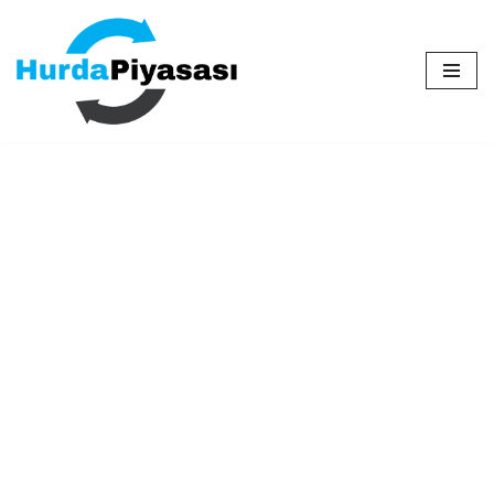
İçeriğe
geç