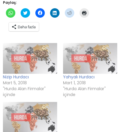
Paylaş:
WhatsApp'ta
Twitter
Facebook'ta
Linkedln
Reddit
Yazdırmak
paylaşmak
üzerinde
paylaşmak
üzerinden
üzerinde
için
için
paylaşmak
için
paylaşmak
paylaşmak
tıklayın
tıklayın
için
tıklayın
için
için
(Yeni
Daha fazla
(Yeni
tıklayın
(Yeni
tıklayın
tıklayın
pencerede
pencerede
(Yeni
pencerede
(Yeni
(Yeni
açılır)
açılır)
pencerede
açılır)
pencerede
pencerede
açılır)
açılır)
açılır)
Nizip Hurdacı
Yahyalı Hurdacı
Mart 5, 2018
Mart 1, 2018
"Hurda Alan Firmalar"
"Hurda Alan Firmalar"
içinde
içinde