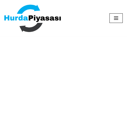
İçeriğe
geç