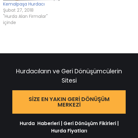
Kemalpaşa Hurdacı
Şubat 27, 2018
"Hurda Alan Firmalar"
içinde
Hurdacıların ve Geri Dönüşümcülerin
Sitesi
SIZE EN YAKIN GERI DÖNÜŞÜM
MERKEZI
Hurda Haberleri
|
Geri Dönüşüm Fikirleri
|
Hurda Fiyatları