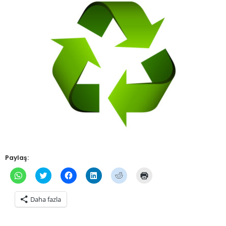
Paylaş:
WhatsApp'ta
Twitter
Facebook'ta
Linkedln
Reddit
Yazdırmak
paylaşmak
üzerinde
paylaşmak
üzerinden
üzerinde
için
için
paylaşmak
için
paylaşmak
paylaşmak
tıklayın
tıklayın
için
tıklayın
için
için
(Yeni
Daha fazla
(Yeni
tıklayın
(Yeni
tıklayın
tıklayın
pencerede
pencerede
(Yeni
pencerede
(Yeni
(Yeni
açılır)
açılır)
pencerede
açılır)
pencerede
pencerede
açılır)
açılır)
açılır)