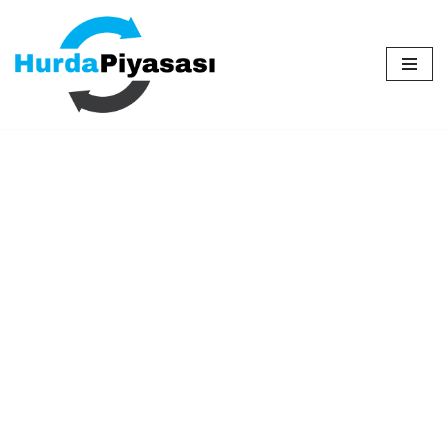
İçeriğe
geç