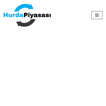
İçeriğe
geç