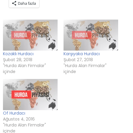
Daha fazla
(Yeni
tıklayın
(Yeni
tıklayın
tıklayın
pencerede
pencerede
(Yeni
pencerede
(Yeni
(Yeni
açılır)
açılır)
pencerede
açılır)
pencerede
pencerede
açılır)
açılır)
açılır)
Kozaklı Hurdacı
Karşıyaka Hurdacı
Şubat 28, 2018
Şubat 27, 2018
"Hurda Alan Firmalar"
"Hurda Alan Firmalar"
içinde
içinde
Of Hurdacı
Ağustos 4, 2016
"Hurda Alan Firmalar"
içinde