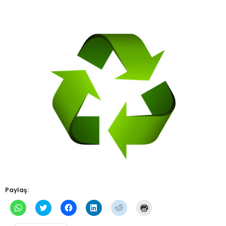
Paylaş:
WhatsApp'ta
Twitter
Facebook'ta
Linkedln
Reddit
Yazdırmak
paylaşmak
üzerinde
paylaşmak
üzerinden
üzerinde
için
için
paylaşmak
için
paylaşmak
paylaşmak
tıklayın
tıklayın
için
tıklayın
için
için
(Yeni