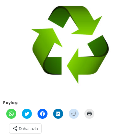
Paylaş:
WhatsApp'ta
Twitter
Facebook'ta
Linkedln
Reddit
Yazdırmak
paylaşmak
üzerinde
paylaşmak
üzerinden
üzerinde
için
için
paylaşmak
için
paylaşmak
paylaşmak
tıklayın
tıklayın
için
tıklayın
için
için
(Yeni
Daha fazla
(Yeni
tıklayın
(Yeni
tıklayın
tıklayın
pencerede
pencerede
(Yeni
pencerede
(Yeni
(Yeni
açılır)
açılır)
pencerede
açılır)
pencerede
pencerede