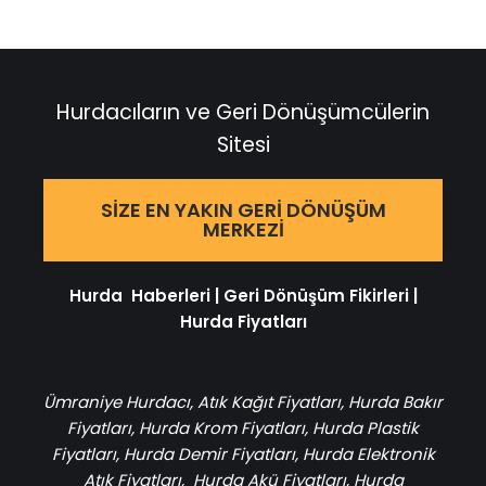
Hurdacıların ve Geri Dönüşümcülerin
Sitesi
SIZE EN YAKIN GERI DÖNÜŞÜM
MERKEZI
Hurda Haberleri
|
Geri Dönüşüm Fikirleri
|
Hurda Fiyatları
Ümraniye Hurdacı
,
Atık Kağıt Fiyatları
,
Hurda Bakır
Fiyatları
,
Hurda Krom Fiyatları
,
Hurda Plastik
Fiyatları
,
Hurda Demir Fiyatları
,
Hurda Elektronik
Atık Fiyatları
,
Hurda Akü Fiyatları
,
Hurda