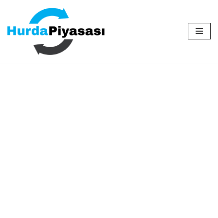
İçeriğe
geç