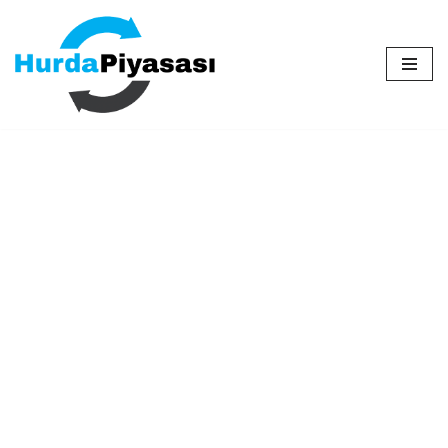
İçeriğe
geç