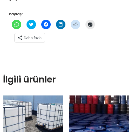
Paylaş:
WhatsApp'ta
Twitter
Facebook'ta
Linkedln
Reddit
Yazdırmak
paylaşmak
üzerinde
paylaşmak
üzerinden
üzerinde
için
için
paylaşmak
için
paylaşmak
paylaşmak
tıklayın
tıklayın
için
tıklayın
için
için
(Yeni
Daha fazla
(Yeni
tıklayın
(Yeni
tıklayın
tıklayın
pencerede
pencerede
(Yeni
pencerede
(Yeni
(Yeni
açılır)
açılır)
pencerede
açılır)
pencerede
pencerede
açılır)
açılır)
açılır)
İlgili ürünler