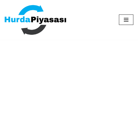
İçeriğe
geç