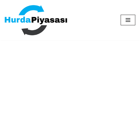
İçeriğe
geç