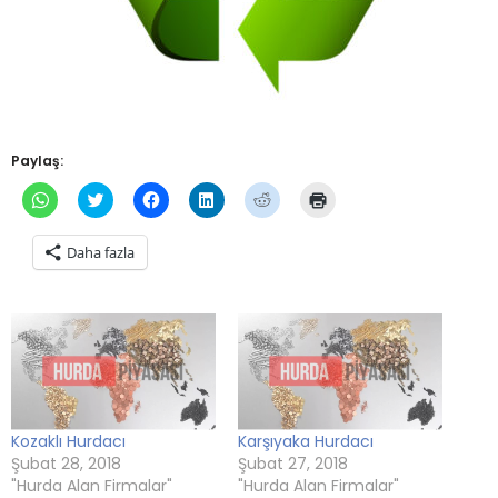
Paylaş:
WhatsApp'ta
Twitter
Facebook'ta
Linkedln
Reddit
Yazdırmak
paylaşmak
üzerinde
paylaşmak
üzerinden
üzerinde
için
için
paylaşmak
için
paylaşmak
paylaşmak
tıklayın
tıklayın
için
tıklayın
için
için
(Yeni
Daha fazla
(Yeni
tıklayın
(Yeni
tıklayın
tıklayın
pencerede
pencerede
(Yeni
pencerede
(Yeni
(Yeni
açılır)
açılır)
pencerede
açılır)
pencerede
pencerede
açılır)
açılır)
açılır)
Kozaklı Hurdacı
Karşıyaka Hurdacı
Şubat 28, 2018
Şubat 27, 2018
"Hurda Alan Firmalar"
"Hurda Alan Firmalar"