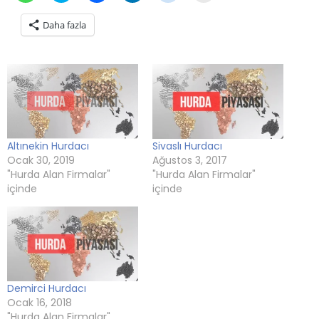
için
paylaşmak
için
paylaşmak
paylaşmak
tıklayın
tıklayın
için
tıklayın
için
için
(Yeni
Daha fazla
(Yeni
tıklayın
(Yeni
tıklayın
tıklayın
pencerede
pencerede
(Yeni
pencerede
(Yeni
(Yeni
açılır)
açılır)
pencerede
açılır)
pencerede
pencerede
açılır)
açılır)
açılır)
Altınekin Hurdacı
Sivaslı Hurdacı
Ocak 30, 2019
Ağustos 3, 2017
"Hurda Alan Firmalar"
"Hurda Alan Firmalar"
içinde
içinde
Demirci Hurdacı
Ocak 16, 2018
"Hurda Alan Firmalar"