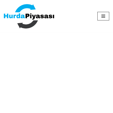
İçeriğe
geç