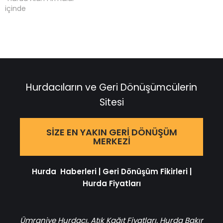
içinde
Hurdacıların ve Geri Dönüşümcülerin
Sitesi
SIZE EN YAKIN GERI DÖNÜŞÜM
MERKEZI
Hurda Haberleri
|
Geri Dönüşüm Fikirleri
|
Hurda Fiyatları
Ümraniye Hurdacı
,
Atık Kağıt Fiyatları
,
Hurda Bakır