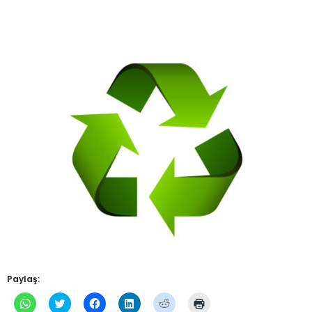
Paylaş:
WhatsApp'ta
Twitter
Facebook'ta
Linkedln
Reddit
Yazdırmak
paylaşmak
üzerinde
paylaşmak
üzerinden
üzerinde
için