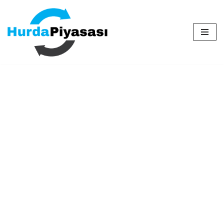
İçeriğe
geç