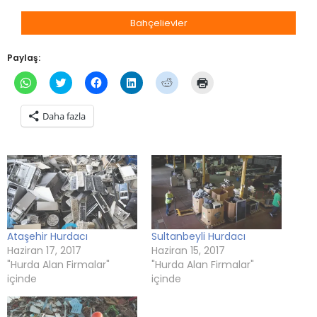
Bahçelievler
Paylaş:
WhatsApp'ta
Twitter
Facebook'ta
Linkedln
Reddit
Yazdırmak
paylaşmak
üzerinde
paylaşmak
üzerinden
üzerinde
için
için
paylaşmak
için
paylaşmak
paylaşmak
tıklayın
tıklayın
için
tıklayın
için
için
(Yeni
Daha fazla
(Yeni
tıklayın
(Yeni
tıklayın
tıklayın
pencerede
pencerede
(Yeni
pencerede
(Yeni
(Yeni
açılır)
açılır)
pencerede
açılır)
pencerede
pencerede
açılır)
açılır)
açılır)
Ataşehir Hurdacı
Sultanbeyli Hurdacı
Haziran 17, 2017
Haziran 15, 2017
"Hurda Alan Firmalar"
"Hurda Alan Firmalar"
içinde
içinde