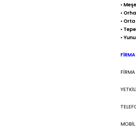
•
Meşe
•
Orha
•
Orta
•
Tepe
•
Yunu
FİRMA 
FİRMA
YETKİLİ
TELEF
MOBİL