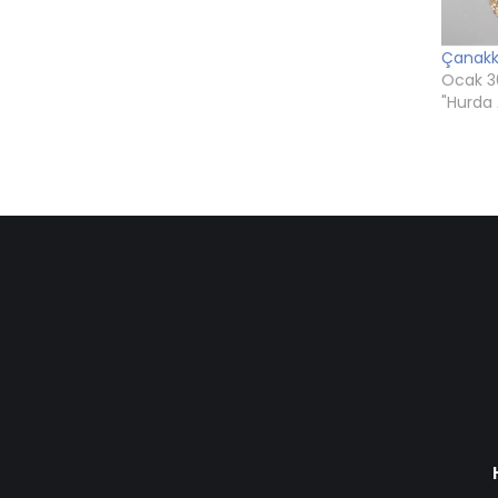
Çanakk
Ocak 3
"Hurda 