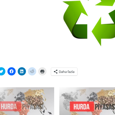
tsApp'ta
Twitter
Facebook'ta
Linkedln
Reddit
Yazdırmak
Daha fazla
laşmak
üzerinde
paylaşmak
üzerinden
üzerinde
için
paylaşmak
için
paylaşmak
paylaşmak
tıklayın
ayın
için
tıklayın
için
için
(Yeni
i
tıklayın
(Yeni
tıklayın
tıklayın
pencerede
cerede
(Yeni
pencerede
(Yeni
(Yeni
açılır)
r)
pencerede
açılır)
pencerede
pencerede
açılır)
açılır)
açılır)