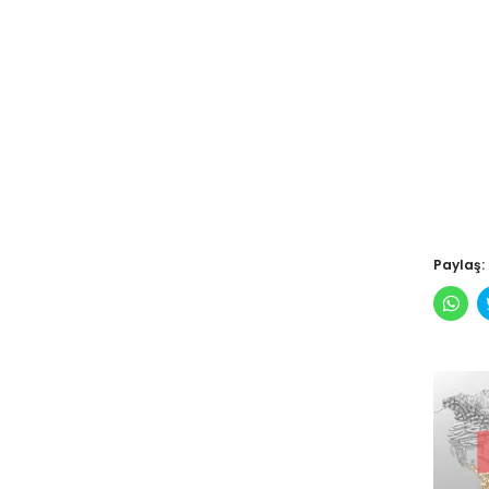
Paylaş:
Wha
pay
için
tıkl
(Yen
pen
açılı