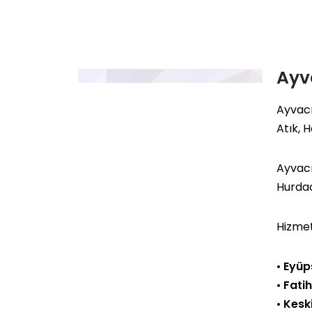
Ayv
Ayvacı
Atık, 
Ayvacı
Hurda
Hizmet
•
Eyüp
•
Fati
•
Kesk