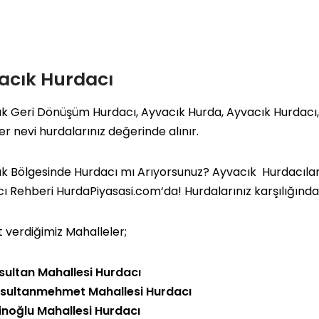
acık Hurdacı
k Geri Dönüşüm Hurdacı, Ayvacık Hurda, Ayvacık Hurdacı,
Her nevi hurdalarınız değerinde alınır.
k Bölgesinde Hurdacı mı Arıyorsunuz? Ayvacık Hurdacıları,
cı Rehberi
HurdaPiyasasi.com
‘da!
Hurdalarınız karşılığınd
 verdiğimiz Mahalleler;
sultan Mahallesi Hurdacı
hsultanmehmet Mahallesi Hurdacı
inoğlu Mahallesi Hurdacı