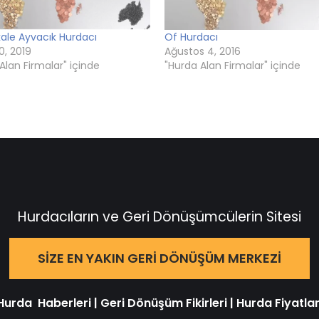
ale Ayvacık Hurdacı
Of Hurdacı
0, 2019
Ağustos 4, 2016
Alan Firmalar" içinde
"Hurda Alan Firmalar" içinde
Hurdacıların ve Geri Dönüşümcülerin Sitesi
SIZE EN YAKIN GERI DÖNÜŞÜM MERKEZI
Hurda Haberleri
|
Geri Dönüşüm Fikirleri
|
Hurda Fiyatlar