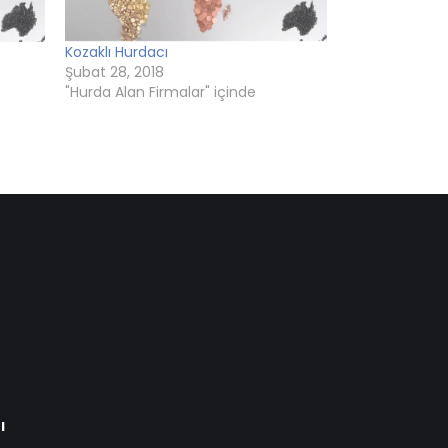
Kozaklı Hurdacı
Şubat 28, 2018
"Hurda Alan Firmalar" içinde
ı