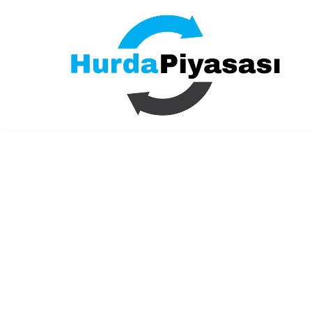
İçeriğe
geç