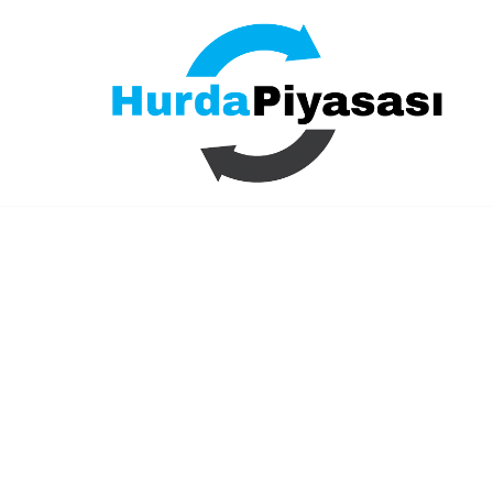
İçeriğe
geç