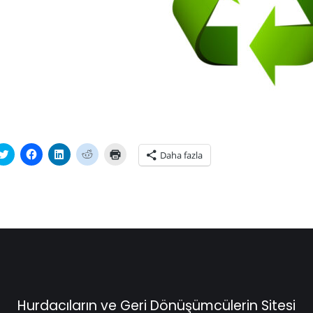
tsApp'ta
Twitter
Facebook'ta
Linkedln
Reddit
Yazdırmak
Daha fazla
laşmak
üzerinde
paylaşmak
üzerinden
üzerinde
için
paylaşmak
için
paylaşmak
paylaşmak
tıklayın
ayın
için
tıklayın
için
için
(Yeni
i
tıklayın
(Yeni
tıklayın
tıklayın
pencerede
cerede
(Yeni
pencerede
(Yeni
(Yeni
açılır)
r)
pencerede
açılır)
pencerede
pencerede
açılır)
açılır)
açılır)
Hurdacıların ve Geri Dönüşümcülerin Sitesi