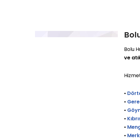
Bol
Bolu H
ve atı
Hizmet
•
Dört
•
Gere
•
Göyn
•
Kıbrı
•
Meng
•
Merk