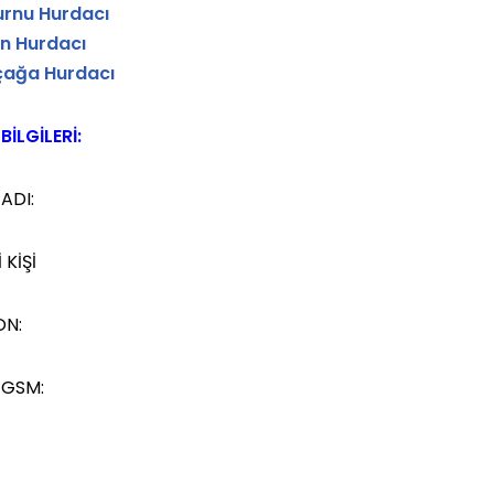
rnu Hurdacı
n Hurdacı
çağa Hurdacı
BİLGİLERİ:
ADI:
 KİŞİ
ON:
 GSM: