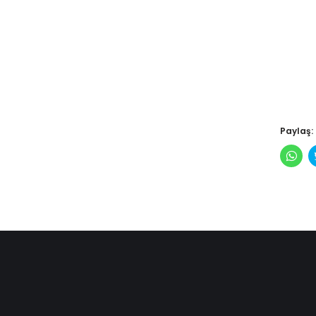
Paylaş:
Wha
pay
için
tıkl
(Yen
pen
açılı