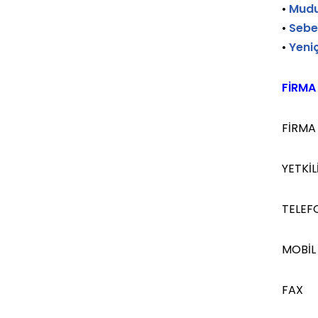
•
Mudu
•
Sebe
•
Yeni
FİRMA 
FİRMA 
YETKİLİ
TELEF
MOBİL
FAX