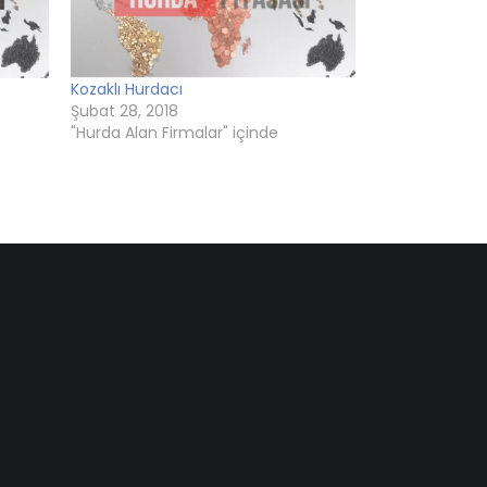
Kozaklı Hurdacı
Şubat 28, 2018
"Hurda Alan Firmalar" içinde