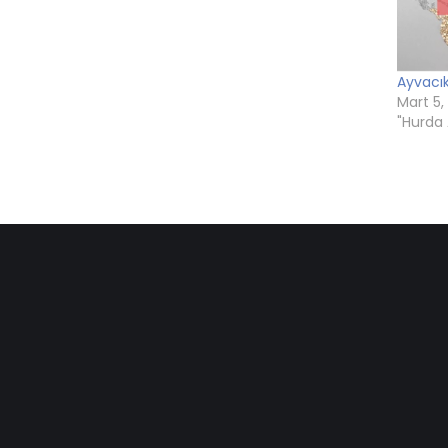
Ayvacı
Mart 5,
"Hurda 