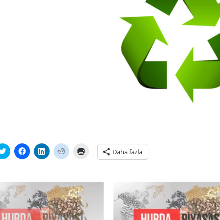
tsApp'ta
Twitter
Facebook'ta
Linkedln
Reddit
Yazdırmak
Daha fazla
laşmak
üzerinde
paylaşmak
üzerinden
üzerinde
için
paylaşmak
için
paylaşmak
paylaşmak
tıklayın
ayın
için
tıklayın
için
için
(Yeni
i
tıklayın
(Yeni
tıklayın
tıklayın
pencerede
cerede
(Yeni
pencerede
(Yeni
(Yeni
açılır)
r)
pencerede
açılır)
pencerede
pencerede
açılır)
açılır)
açılır)