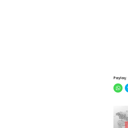
Paylaş:
Wha
pay
için
tıkl
(Yen
pen
açılı