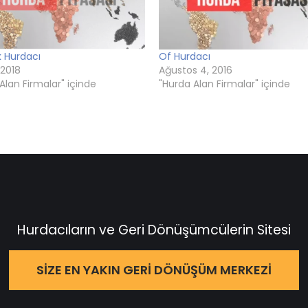
k Hurdacı
Of Hurdacı
 2018
Ağustos 4, 2016
Alan Firmalar" içinde
"Hurda Alan Firmalar" içinde
Hurdacıların ve Geri Dönüşümcülerin Sitesi
SIZE EN YAKIN GERI DÖNÜŞÜM MERKEZI