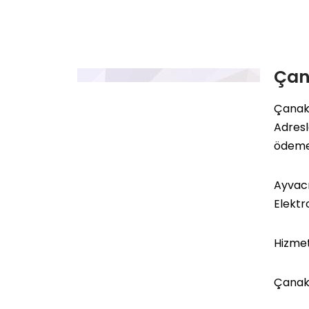
Çan
Çanakk
Adresl
ödemel
Ayvacı
Elektr
Hizmet
Çanakk