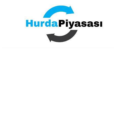
İçeriğe
geç