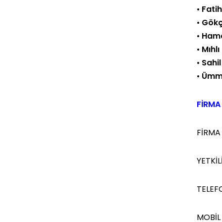
•
Fati
•
Gökç
•
Hamd
•
Mıhlı
•
Sahil
•
Ümmü
FİRMA 
FİRMA
YETKİLİ
TELEF
MOBİL