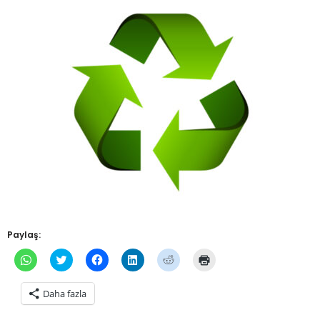
Paylaş:
WhatsApp'ta
Twitter
Facebook'ta
Linkedln
Reddit
Yazdırmak
paylaşmak
üzerinde
paylaşmak
üzerinden
üzerinde
için
için
paylaşmak
için
paylaşmak
paylaşmak
tıklayın
tıklayın
için
tıklayın
için
için
(Yeni
Daha fazla
(Yeni
tıklayın
(Yeni
tıklayın
tıklayın
pencerede
pencerede
(Yeni
pencerede
(Yeni
(Yeni
açılır)
açılır)
pencerede
açılır)
pencerede
pencerede