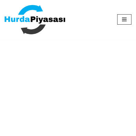
İçeriğe
geç