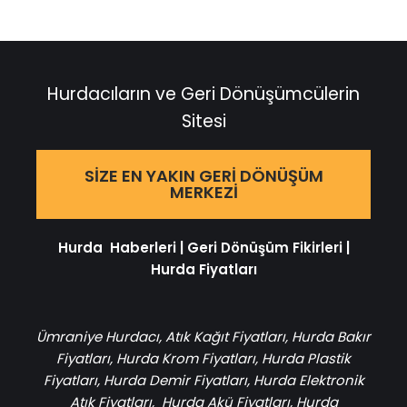
Hurdacıların ve Geri Dönüşümcülerin
Sitesi
SIZE EN YAKIN GERI DÖNÜŞÜM
MERKEZI
Hurda Haberleri
|
Geri Dönüşüm Fikirleri
|
Hurda Fiyatları
Ümraniye Hurdacı
,
Atık Kağıt Fiyatları
,
Hurda Bakır
Fiyatları
,
Hurda Krom Fiyatları
,
Hurda Plastik
Fiyatları
,
Hurda Demir Fiyatları
,
Hurda Elektronik
Atık Fiyatları
,
Hurda Akü Fiyatları
,
Hurda